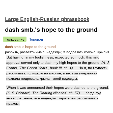
Large English-Russian phrasebook
dash smb.'s hope to the ground
Толкование
Перевод
dash smb.'s hope to the ground
разбить, развеять чьи-л. надежды; ≈ подрезать кому-л. крылья
But having, in my foolishness, expected so much, this mild
approval served only to dash my high hopes to the ground.
(A. J.
Cronin, ‘The Green Years’, book III, ch. 4)
— Но я, по глупости,
рассчитывал слишком на многое, и весьма умеренная
похвала подрезала крылья моей надежды.
When it was announced their hopes were dashed to the ground.
(K. S. Prichard, ‘The Roaring Nineties’, ch. 57)
— Когда суд
вынес решение, все надежды старателей рассыпались
прахом.