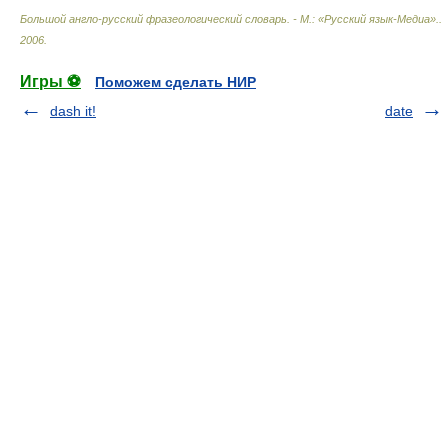
Большой англо-русский фразеологический словарь. - М.: «Русский язык-Медиа».
.
2006
.
Игры ⚽
Поможем сделать НИР
dash it!
date